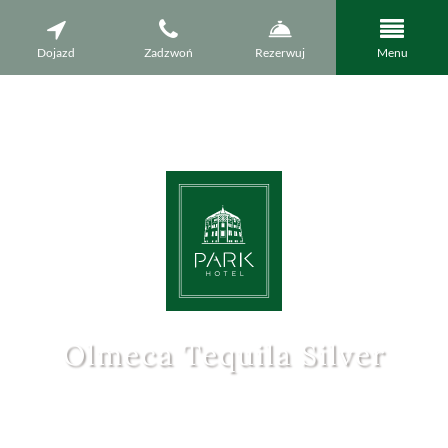
Dojazd
Zadzwoń
Rezerwuj
Menu
Olmeca Tequila Silver