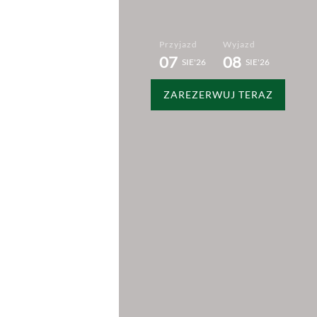
Przyjazd
Wyjazd
07
08
SIE
26
SIE
26
ZAREZERWUJ TERAZ
KONTAKT