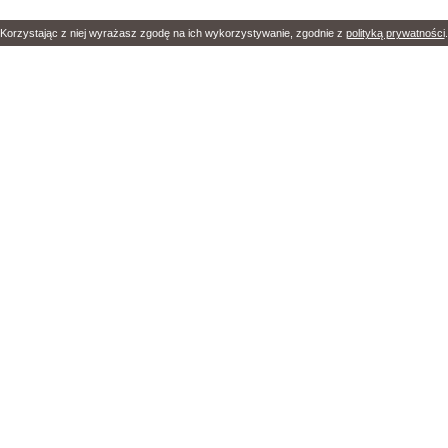
 Korzystając z niej wyrażasz zgodę na ich wykorzystywanie, zgodnie z
polityką prywatności
.
et obejmuje
I cydr I syrop z sosny I sok z cytryny
ez pośredników
Zadzwoń
+48 74 853 7
szej ceny