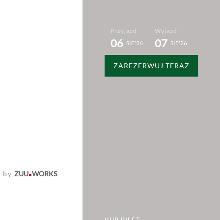
Przyjazd
Wyjazd
06
07
SIE
26
SIE
26
ZAREZERWUJ TERAZ
KONTAKT
d by
ZUU
WORKS