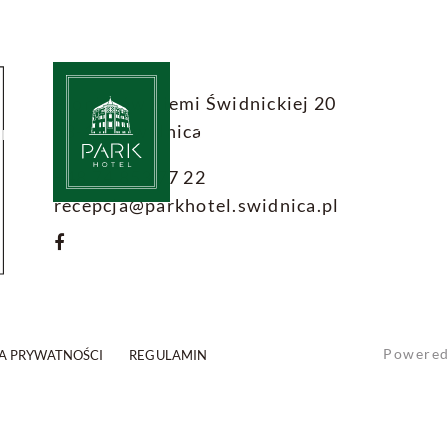
Pionierów Ziemi Świdnickiej 20
58-100 Świdnica
SELA
Z DZIEĆMI
ATRAKCJE
GALERIA
+48 74 853 77 22
recepcja@parkhotel.swidnica.pl
Powere
A PRYWATNOŚCI
REGULAMIN