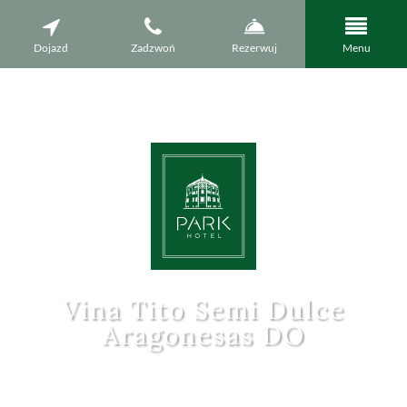
Dojazd
Zadzwoń
Rezerwuj
Menu
Vina Tito Semi Dulce
Aragonesas DO